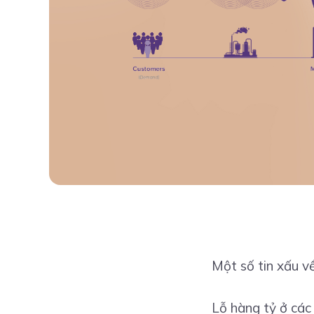
Một số tin xấu về
Lỗ hàng tỷ ở các