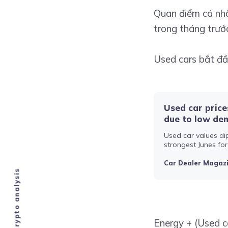
Quan điểm cá nhân
trong tháng trướ
Used cars bắt đầ
Used car price
due to low de
Used car values dip
strongest Junes for
firm’s head
Car Dealer Magaz
Energy + (Used ca