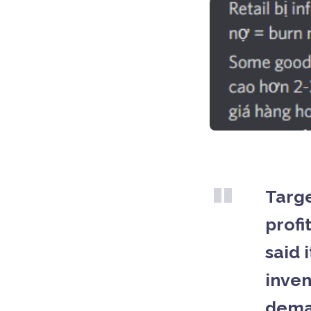
Targ
profi
said 
inven
dema