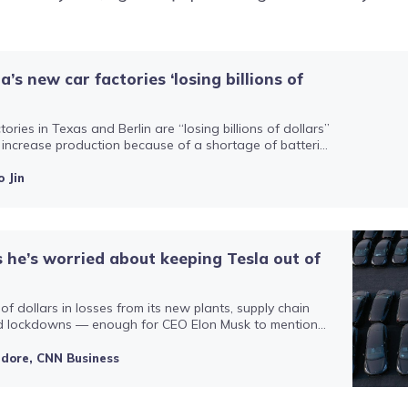
’s new car factories ‘losing billions of
ories in Texas and Berlin are “losing billions of dollars”
o increase production because of a shortage of batteries
ues, CEO Elon Musk said.
 Jin
 he’s worried about keeping Tesla out of
 of dollars in losses from its new plants, supply chain
d lockdowns — enough for CEO Elon Musk to mention
ankruptcy in a recent interview.
sidore, CNN Business