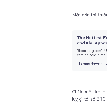
Mất dần thị trườ
The Hottest E
and Kia, Appa
Bloomberg.com’s U.S
cars on sale in the
Hyundai Ioniq 5 an
lately.
Torque News
J
Chỉ là một trong 
luỵ gì tới số BTC