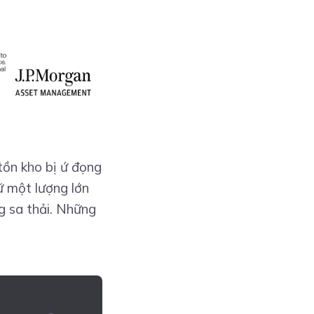
tồn kho bị ứ đọng
ữ một lượng lớn
g sa thải. Những