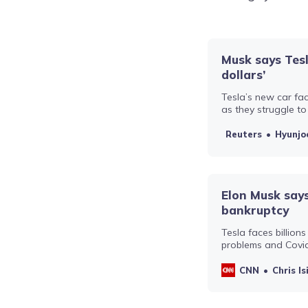
Musk says Tesla
dollars’
Tesla’s new car fact
as they struggle t
and China port iss
Reuters
Hyunjoo
Elon Musk says
bankruptcy
Tesla faces billions
problems and Covi
the possibility of b
CNN
Chris I