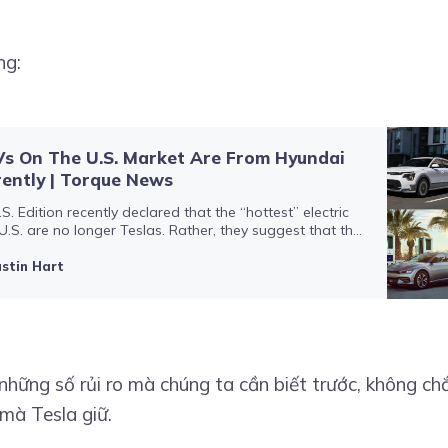
ng:
Vs On The U.S. Market Are From Hyundai
rently | Torque News
. Edition recently declared that the “hottest” electric
 U.S. are no longer Teslas. Rather, they suggest that the
d Kia EV6 are the EVs capturing the most attention,
ustin Hart
những số rủi ro mà chúng ta cần biết trước, không ch
 mà Tesla giữ.