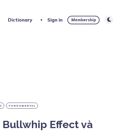
Dictionary
Sign in
Membership
O
FUNDAMENTAL
 Bullwhip Effect và