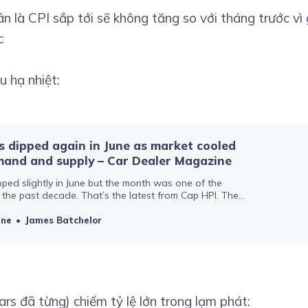
 là CPI sắp tới sẽ không tăng so với tháng trước vì 
c
u hạ nhiệt:
s dipped again in June as market cooled
mand and supply – Car Dealer Magazine
ped slightly in June but the month was one of the
 the past decade. That’s the latest from Cap HPI. The
ine
James Batchelor
rs đã từng) chiếm tỷ lệ lớn trong lạm phát: