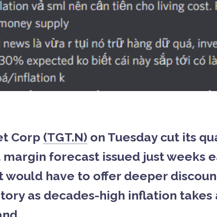
et Corp
(TGT.N)
on Tuesday cut its qu
t margin forecast issued just weeks e
it would have to offer deeper discoun
tory as decades-high inflation takes a
nd.