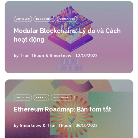
ARTICLES
BLOCKCHAIN
EDUCATION
Modular Blockchains: Lý do và Cách
hoạt động
by
Tran Thuan
&
Smartnew
- 12/10/2022
ARTICLES
CRYPTO
FUNDAMENTAL
Ethereum Roadmap: Bản tóm tắt
by
Smartnew
&
Tran Thuan
- 06/10/2022