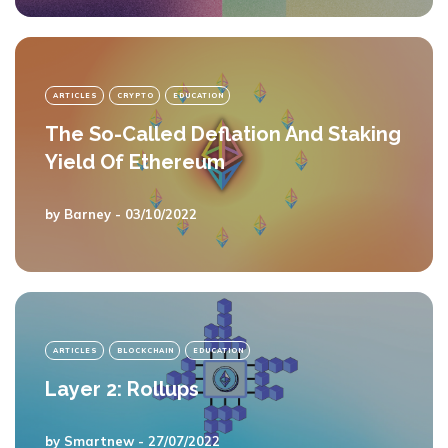
ARTICLES
CRYPTO
EDUCATION
The So-Called Deflation And Staking
Yield Of Ethereum
by
Barney
- 03/10/2022
ARTICLES
BLOCKCHAIN
EDUCATION
Layer 2: Rollups
by
Smartnew
- 27/07/2022