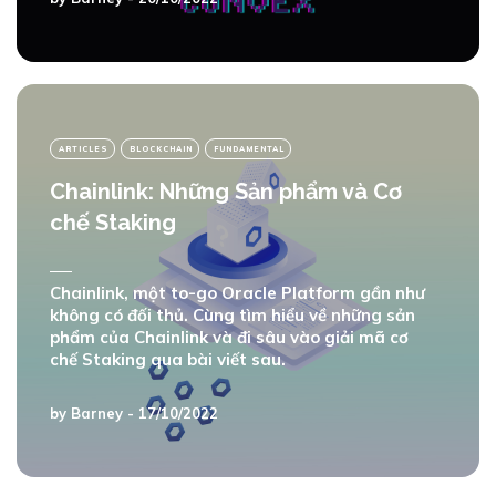
ARTICLES
BLOCKCHAIN
FUNDAMENTAL
Chainlink: Những Sản phẩm và Cơ
chế Staking
Chainlink, một to-go Oracle Platform gần như
không có đối thủ. Cùng tìm hiểu về những sản
phẩm của Chainlink và đi sâu vào giải mã cơ
chế Staking qua bài viết sau.
by
Barney
- 17/10/2022