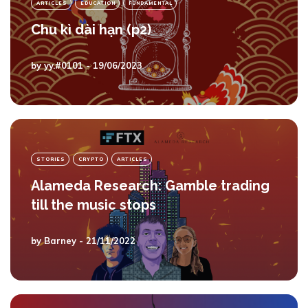
ARTICLES
EDUCATION
FUNDAMENTAL
Chu kì dài hạn (p2)
by
yy.#0101
- 19/06/2023
STORIES
CRYPTO
ARTICLES
Alameda Research: Gamble trading
till the music stops
by
Barney
- 21/11/2022