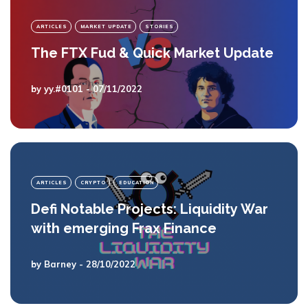
ARTICLES
MARKET UPDATE
STORIES
The FTX Fud & Quick Market Update
by
yy.#0101
- 07/11/2022
ARTICLES
CRYPTO
EDUCATION
Defi Notable Projects: Liquidity War
with emerging Frax Finance
by
Barney
- 28/10/2022