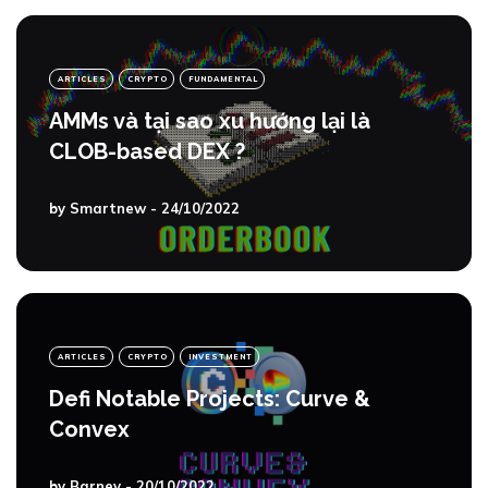
ARTICLES
CRYPTO
FUNDAMENTAL
AMMs và tại sao xu hướng lại là
CLOB-based DEX ?
by
Smartnew
- 24/10/2022
ARTICLES
CRYPTO
INVESTMENT
Defi Notable Projects: Curve &
Convex
by
Barney
- 20/10/2022