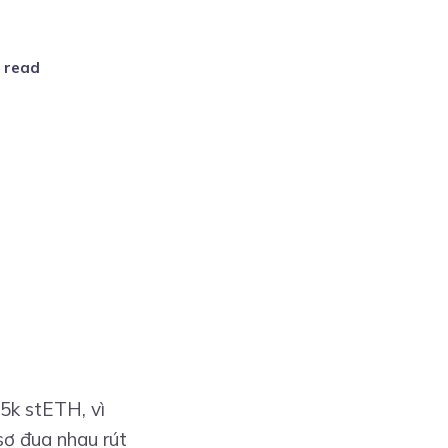
n read
5k stETH, vì
ợ đua nhau rút