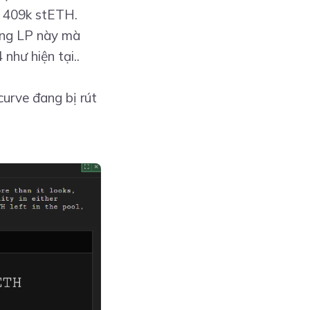
là 409k stETH.
ợng LP này mà
như hiện tại..
curve đang bị rút