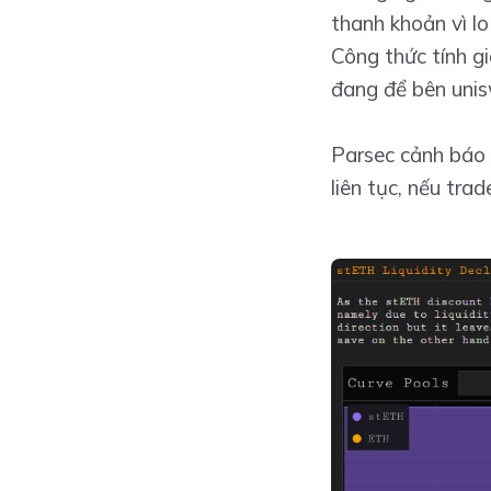
thanh khoản vì l
Công thức tính 
đang để bên unisw
Parsec cảnh báo 
liên tục, nếu tra