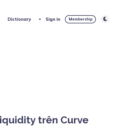
Dictionary
Sign in
Membership
quidity trên Curve