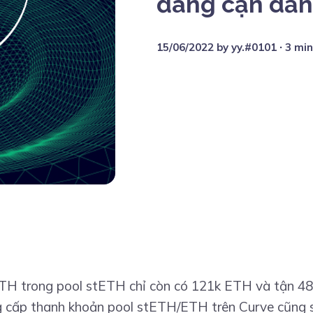
đang cạn dần
15/06/2022
by
yy.#0101
∙ 3 mi
ETH trong pool stETH chỉ còn có 121k ETH và tận 48
g cấp thanh khoản pool stETH/ETH trên Curve cũng s