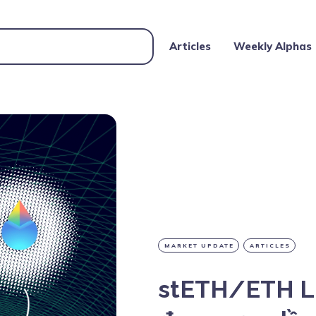
Articles
Weekly Alphas
MARKET UPDATE
ARTICLES
stETH/ETH Li