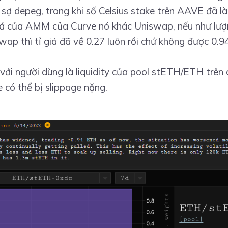
o sợ depeg, trong khi số Celsius stake trên AAVE đã 
giá của AMM của Curve nó khác Uniswap, nếu như lư
ap thì tỉ giá đã về 0.27 luôn rồi chứ không được 0.94 
với người dùng là liquidity của pool stETH/ETH trên 
de có thể bị slippage nặng.