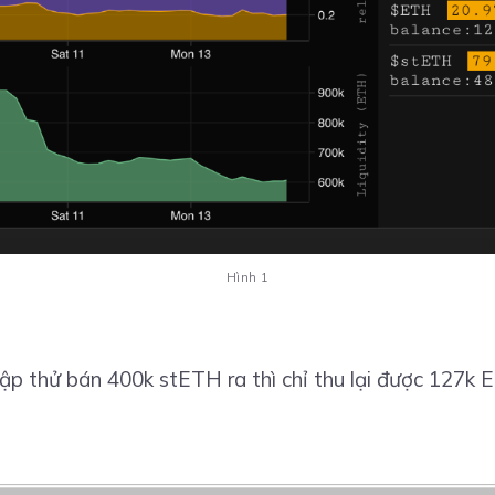
Hình 1
hập thử bán 400k stETH ra thì chỉ thu lại được 127k 