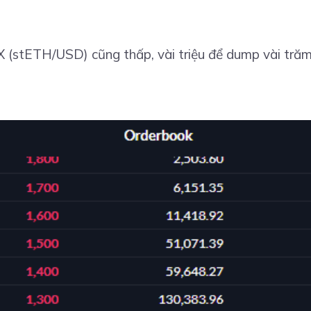
TX (stETH/USD) cũng thấp, vài triệu để dump vài tră